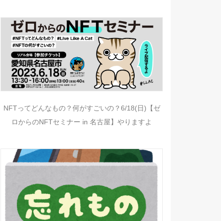
NFTってどんなもの？何がすごいの？6/18(日)【ゼ
ロからのNFTセミナー in 名古屋】やりますよ