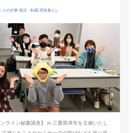
ンスの仕事
就活・転職
田舎暮らし
ライン秘書講座】 in 三重県津市を主催いたし