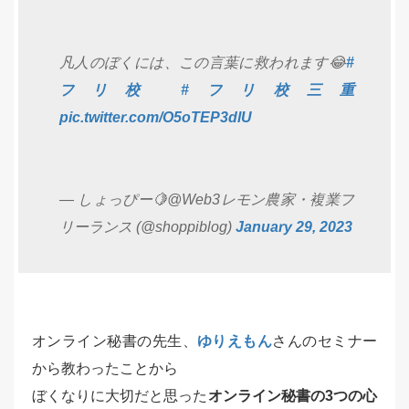
凡人のぼくには、この言葉に救われます😂
#
フリ校
#フリ校三重
pic.twitter.com/O5oTEP3dlU
— しょっぴー🍋@Web3レモン農家・複業フ
リーランス (@shoppiblog)
January 29, 2023
オンライン秘書の先生、
ゆりえもん
さんのセミナー
から教わったことから
ぼくなりに大切だと思った
オンライン秘書の3つの心