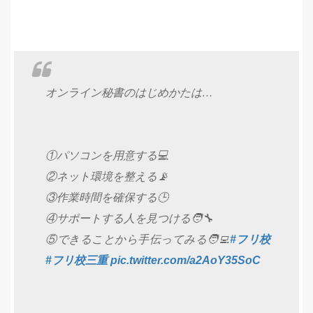
オンライン秘書のはじめかたは…
①パソコンを用意する💻️
②ネット環境を整える📡
③作業時間を確保する🕒️
④サポートする人を見つける🧑‍🔧
⑤できることから手伝ってみる🧑‍💻
#フリ校
#フリ校三重
pic.twitter.com/a2AoY35SoC