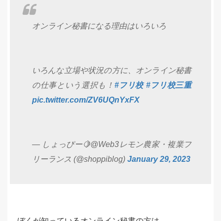
オンライン秘書になる理由はいろいろ
いろんな立場や状況の方に、オンライン秘書
の仕事という選択も！
#フリ校
#フリ校三重
pic.twitter.com/ZV6UQnYxFX
— しょっぴー🍋@Web3レモン農家・複業フ
リーランス (@shoppiblog)
January 29, 2023
ぼくが知っているオンライン秘書の方は