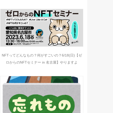
NFTってどんなもの？何がすごいの？6/18(日)【ゼ
ロからのNFTセミナー in 名古屋】やりますよ