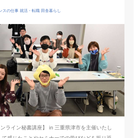
ンスの仕事
就活・転職
田舎暮らし
ライン秘書講座】 in 三重県津市を主催いたし