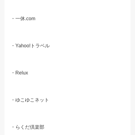
・一休.com
・Yahoo!トラベル
・Relux
・ゆこゆこネット
・らくだ倶楽部