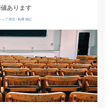
価値あります
シップ
就活・転職
雑記