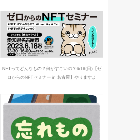
NFTってどんなもの？何がすごいの？6/18(日)【ゼ
ロからのNFTセミナー in 名古屋】やりますよ