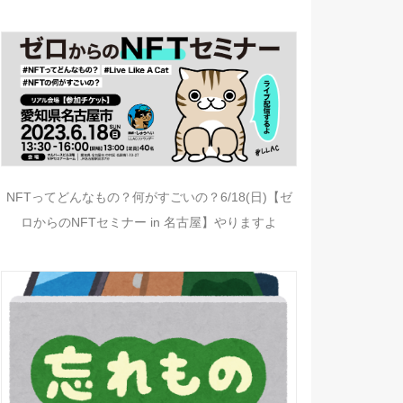
NFTってどんなもの？何がすごいの？6/18(日)【ゼ
ロからのNFTセミナー in 名古屋】やりますよ