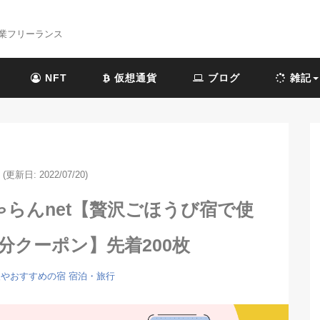
業フリーランス
NFT
仮想通貨
ブログ
雑記
(更新日: 2022/07/20)
らんnet【贅沢ごほうび宿で使
円分クーポン】先着200枚
報やおすすめの宿
宿泊・旅行