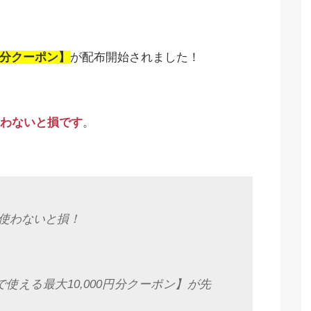
円分クーポン】
が配布開始されました！
わないと損です
。
使わないと損！
で使える最大10,000円分クーポン】が先