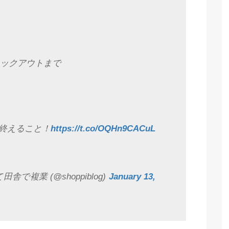
ェックアウトまで
終えること！
https://t.co/OQHn9CACuL
で複業 (@shoppiblog)
January 13,