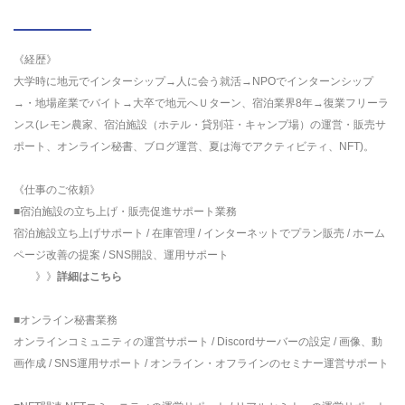
《経歴》
大学時に地元でインターシップ→人に会う就活→NPOでインターンシップ
→・地場産業でバイト→大卒で地元へＵターン、宿泊業界8年→復業フリーラ
ンス(レモン農家、宿泊施設（ホテル・貸別荘・キャンプ場）の運営・販売サ
ポート、オンライン秘書、ブログ運営、夏は海でアクティビティ、NFT)。
《仕事のご依頼》
■宿泊施設の立ち上げ・販売促進サポート業務
宿泊施設立ち上げサポート / 在庫管理 / インターネットでプラン販売 / ホーム
ページ改善の提案 / SNS開設、運用サポート
》》
詳細はこちら
■オンライン秘書業務
オンラインコミュニティの運営サポート / Discordサーバーの設定 / 画像、動
画作成 / SNS運用サポート / オンライン・オフラインのセミナー運営サポート