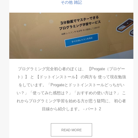
その他
雑記
プログラミング完全初心者のぼくは、 【Progate（プロゲー
ト）】 と 【ドットインストール】 の両方を 使って現在勉強
をしています。「Progateとドットインストールどっちがい
い？」「使ってみた感想は？」「おすすめの使い方は？」 こ
れからプログラミング学習を始める方が思う疑問に、 初心者
目線から紹介します。 - パート 2
READ MORE