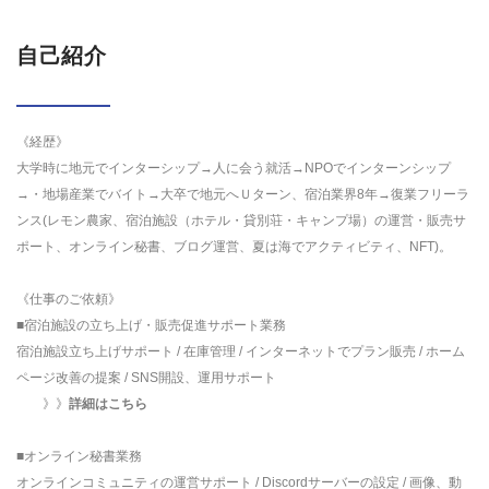
自己紹介
《経歴》
大学時に地元でインターシップ→人に会う就活→NPOでインターンシップ
→・地場産業でバイト→大卒で地元へＵターン、宿泊業界8年→復業フリーラ
ンス(レモン農家、宿泊施設（ホテル・貸別荘・キャンプ場）の運営・販売サ
ポート、オンライン秘書、ブログ運営、夏は海でアクティビティ、NFT)。
《仕事のご依頼》
■宿泊施設の立ち上げ・販売促進サポート業務
宿泊施設立ち上げサポート / 在庫管理 / インターネットでプラン販売 / ホーム
ページ改善の提案 / SNS開設、運用サポート
》》
詳細はこちら
■オンライン秘書業務
オンラインコミュニティの運営サポート / Discordサーバーの設定 / 画像、動