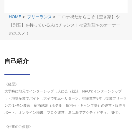
HOME
>
フリーランス
>
コロナ禍だからこそ【空き家】や
【別荘】を持っている人はチャンス！≪貸別荘≫のオーナー
のススメ！
自己紹介
《経歴》
大学時に地元でインターシップ→人に会う就活→NPOでインターンシップ
→・地場産業でバイト→大卒で地元へＵターン、宿泊業界8年→復業フリーラ
ンス(レモン農家、宿泊施設（ホテル・貸別荘・キャンプ場）の運営・販売サ
ポート、オンライン秘書、ブログ運営、夏は海でアクティビティ、NFT)。
《仕事のご依頼》