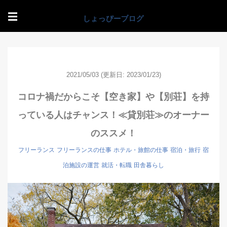
☰
2021/05/03
(更新日: 2023/01/23)
コロナ禍だからこそ【空き家】や【別荘】を持
っている人はチャンス！≪貸別荘≫のオーナー
のススメ！
フリーランス
フリーランスの仕事
ホテル・旅館の仕事
宿泊・旅行
宿
泊施設の運営
就活・転職
田舎暮らし