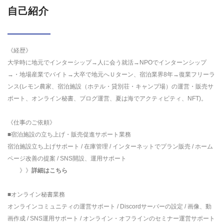
自己紹介
《経歴》
大学時に地元でインターシップ→人に会う就活→NPOでインターンシップ
→・地場産業でバイト→大卒で地元へＵターン、宿泊業界8年→復業フリーラ
ンス(レモン農家、宿泊施設（ホテル・貸別荘・キャンプ場）の運営・販売サ
ポート、オンライン秘書、ブログ運営、夏は海でアクティビティ、NFT)。
《仕事のご依頼》
■宿泊施設の立ち上げ・販売促進サポート業務
宿泊施設立ち上げサポート / 在庫管理 / インターネットでプラン販売 / ホーム
ページ改善の提案 / SNS開設、運用サポート
》》
詳細はこちら
■オンライン秘書業務
オンラインコミュニティの運営サポート / Discordサーバーの設定 / 画像、動
画作成 / SNS運用サポート / オンライン・オフラインのセミナー運営サポート