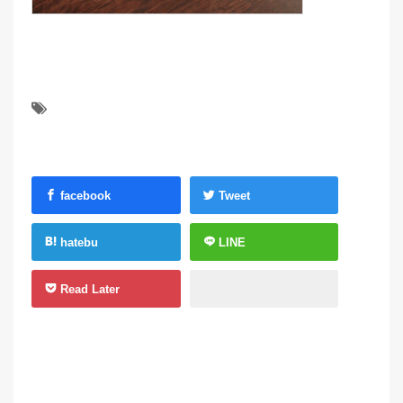
facebook
Tweet
hatebu
LINE
Read Later