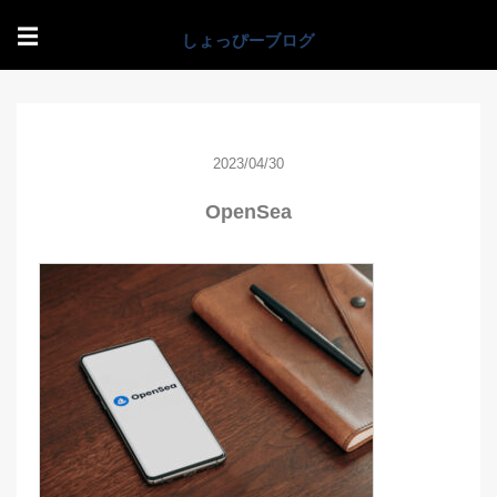
☰
2023/04/30
OpenSea