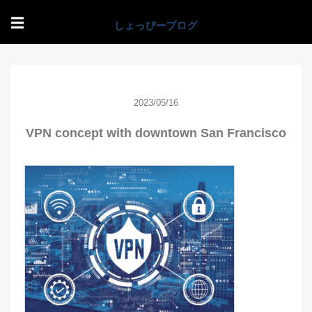
☰
2023/05/16
VPN concept with downtown San Francisco