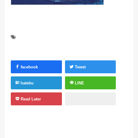
facebook
Tweet
hatebu
LINE
Read Later