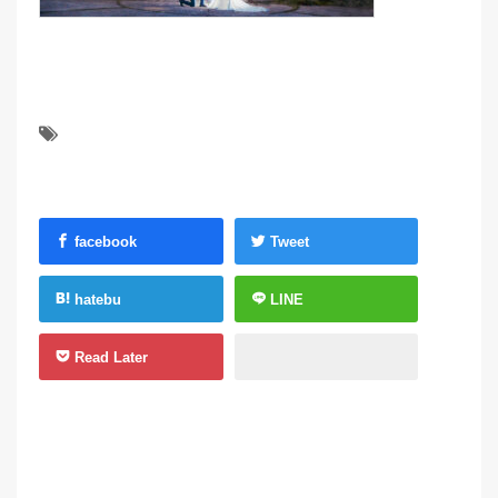
facebook
Tweet
hatebu
LINE
Read Later