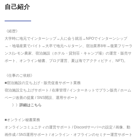
自己紹介
《経歴》
大学時に地元でインターシップ→人に会う就活→NPOでインターンシップ
→・地場産業でバイト→大卒で地元へＵターン、宿泊業界8年→復業フリーラ
ンス(レモン農家、宿泊施設（ホテル・貸別荘・キャンプ場）の運営・販売サ
ポート、オンライン秘書、ブログ運営、夏は海でアクティビティ、NFT)。
《仕事のご依頼》
■宿泊施設の立ち上げ・販売促進サポート業務
宿泊施設立ち上げサポート / 在庫管理 / インターネットでプラン販売 / ホーム
ページ改善の提案 / SNS開設、運用サポート
》》
詳細はこちら
■オンライン秘書業務
オンラインコミュニティの運営サポート / Discordサーバーの設定 / 画像、動
画作成 / SNS運用サポート / オンライン・オフラインのセミナー運営サポート