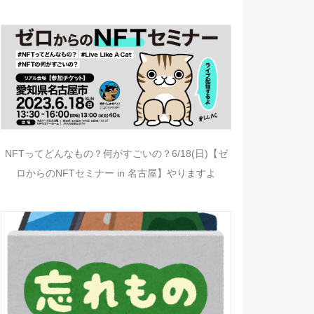
NFTってどんなもの？何がすごいの？6/18(日)【ゼ
ロからのNFTセミナー in 名古屋】やりますよ