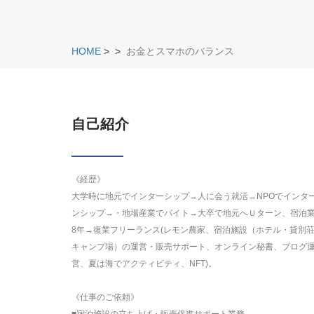
HOME
>
>
お金とスマホのバランス
自己紹介
《経歴》
大学時に地元でインターシップ→人に会う就活→NPOでインタ
ンシップ→・地場産業でバイト→大卒で地元へＵターン、宿泊
8年→復業フリーランス(レモン農家、宿泊施設（ホテル・貸別
キャンプ場）の運営・販売サポート、オンライン秘書、ブログ
営、夏は海でアクティビティ、NFT)。
《仕事のご依頼》