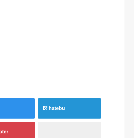
hatebu
ater