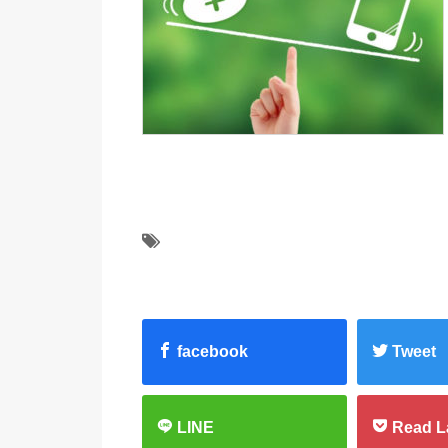
facebook
Tweet
LINE
Read L