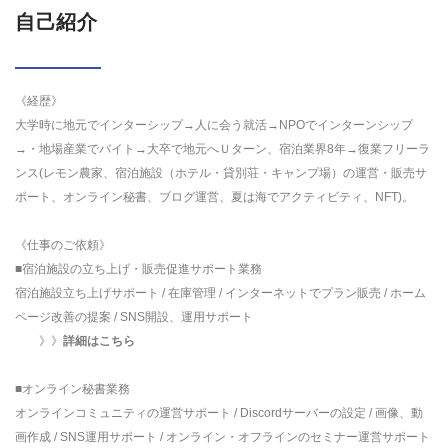
自己紹介
《経歴》
大学時に地元でインターシップ→人に会う就活→NPOでインターンシップ
→・地場産業でバイト→大卒で地元へＵターン、宿泊業界8年→復業フリーラ
ンス(レモン農家、宿泊施設（ホテル・貸別荘・キャンプ場）の運営・販売サ
ポート、オンライン秘書、ブログ運営、夏は海でアクティビティ、NFT)。
《仕事のご依頼》
■宿泊施設の立ち上げ・販売促進サポート業務
宿泊施設立ち上げサポート / 在庫管理 / インターネットでプラン販売 / ホーム
ページ改善の提案 / SNS開設、運用サポート
》》
詳細はこちら
■オンライン秘書業務
オンラインコミュニティの運営サポート / Discordサーバーの設定 / 画像、動
画作成 / SNS運用サポート / オンライン・オフラインのセミナー運営サポート