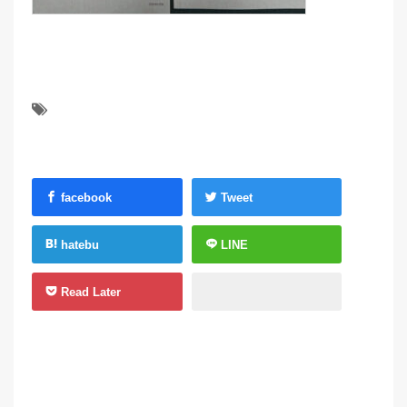
facebook
Tweet
hatebu
LINE
Read Later