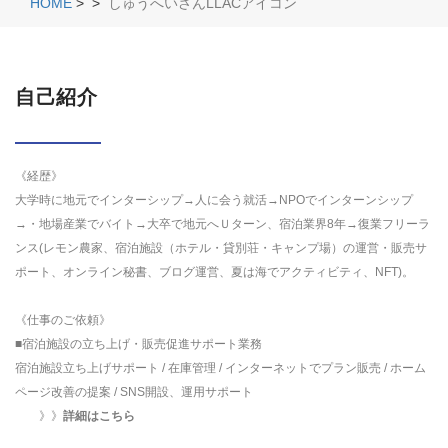
HOME
>
>
しゅうへいさんLLACアイコン
自己紹介
《経歴》
大学時に地元でインターシップ→人に会う就活→NPOでインターンシップ
→・地場産業でバイト→大卒で地元へＵターン、宿泊業界8年→復業フリーラ
ンス(レモン農家、宿泊施設（ホテル・貸別荘・キャンプ場）の運営・販売サ
ポート、オンライン秘書、ブログ運営、夏は海でアクティビティ、NFT)。
《仕事のご依頼》
■宿泊施設の立ち上げ・販売促進サポート業務
宿泊施設立ち上げサポート / 在庫管理 / インターネットでプラン販売 / ホーム
ページ改善の提案 / SNS開設、運用サポート
》》
詳細はこちら