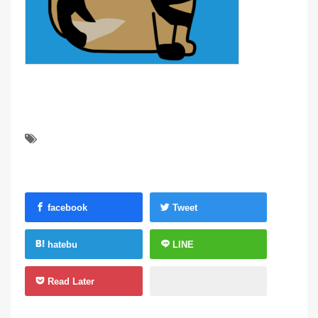
facebook
Tweet
hatebu
LINE
Read Later