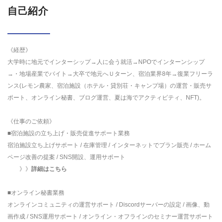
自己紹介
《経歴》
大学時に地元でインターシップ→人に会う就活→NPOでインターンシップ
→・地場産業でバイト→大卒で地元へＵターン、宿泊業界8年→復業フリーラ
ンス(レモン農家、宿泊施設（ホテル・貸別荘・キャンプ場）の運営・販売サ
ポート、オンライン秘書、ブログ運営、夏は海でアクティビティ、NFT)。
《仕事のご依頼》
■宿泊施設の立ち上げ・販売促進サポート業務
宿泊施設立ち上げサポート / 在庫管理 / インターネットでプラン販売 / ホーム
ページ改善の提案 / SNS開設、運用サポート
》》
詳細はこちら
■オンライン秘書業務
オンラインコミュニティの運営サポート / Discordサーバーの設定 / 画像、動
画作成 / SNS運用サポート / オンライン・オフラインのセミナー運営サポート