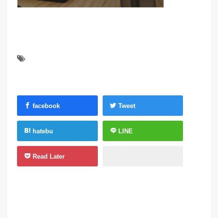
facebook
Tweet
hatebu
LINE
Read Later