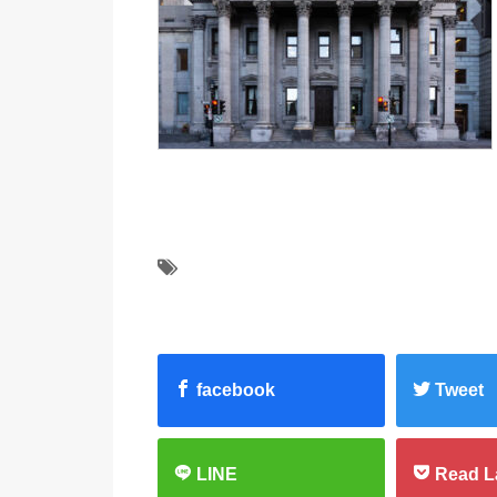
facebook
Tweet
LINE
Read L