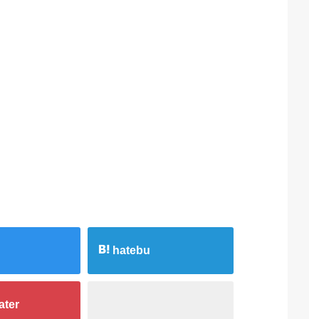
hatebu
ater