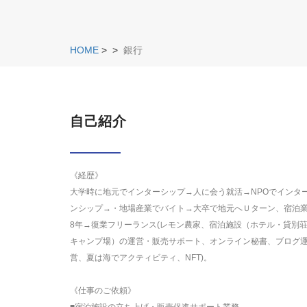
HOME
>
>
銀行
自己紹介
《経歴》
大学時に地元でインターシップ→人に会う就活→NPOでインタ
ンシップ→・地場産業でバイト→大卒で地元へＵターン、宿泊
8年→復業フリーランス(レモン農家、宿泊施設（ホテル・貸別
キャンプ場）の運営・販売サポート、オンライン秘書、ブログ
営、夏は海でアクティビティ、NFT)。
《仕事のご依頼》