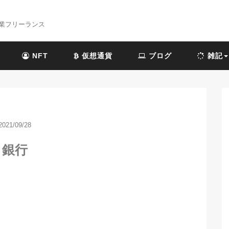
業フリーランス
NFT
仮想通貨
ブログ
雑記
2021/09/28
銀行