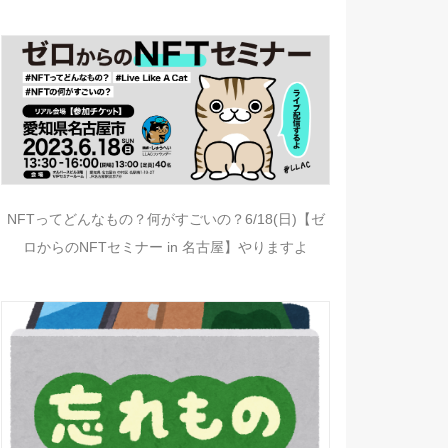
NFTってどんなもの？何がすごいの？6/18(日)【ゼ
ロからのNFTセミナー in 名古屋】やりますよ