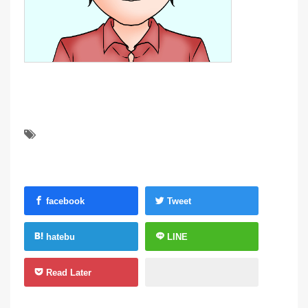
facebook
Tweet
hatebu
LINE
Read Later