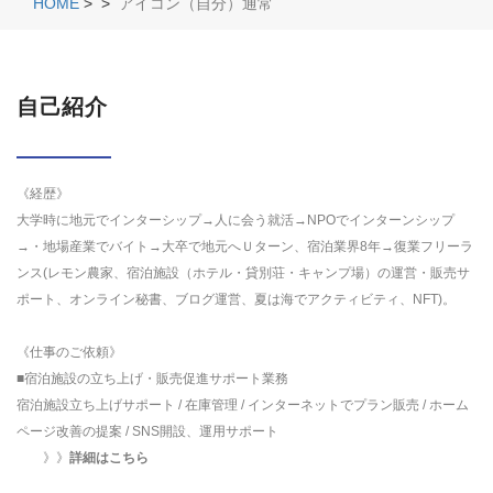
HOME
>
>
アイコン（自分）通常
自己紹介
《経歴》
大学時に地元でインターシップ→人に会う就活→NPOでインターンシップ
→・地場産業でバイト→大卒で地元へＵターン、宿泊業界8年→復業フリーラ
ンス(レモン農家、宿泊施設（ホテル・貸別荘・キャンプ場）の運営・販売サ
ポート、オンライン秘書、ブログ運営、夏は海でアクティビティ、NFT)。
《仕事のご依頼》
■宿泊施設の立ち上げ・販売促進サポート業務
宿泊施設立ち上げサポート / 在庫管理 / インターネットでプラン販売 / ホーム
ページ改善の提案 / SNS開設、運用サポート
》》
詳細はこちら