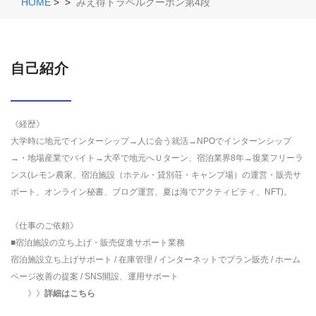
HOME
>
>
みえ得トラベルクーポン第4段
自己紹介
《経歴》
大学時に地元でインターシップ→人に会う就活→NPOでインターンシップ
→・地場産業でバイト→大卒で地元へＵターン、宿泊業界8年→復業フリーラ
ンス(レモン農家、宿泊施設（ホテル・貸別荘・キャンプ場）の運営・販売サ
ポート、オンライン秘書、ブログ運営、夏は海でアクティビティ、NFT)。
《仕事のご依頼》
■宿泊施設の立ち上げ・販売促進サポート業務
宿泊施設立ち上げサポート / 在庫管理 / インターネットでプラン販売 / ホーム
ページ改善の提案 / SNS開設、運用サポート
》》
詳細はこちら