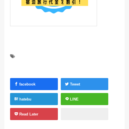
facebook
Tweet
hatebu
LINE
Read Later