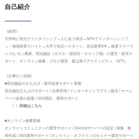
自己紹介
《経歴》
大学時に地元でインターシップ→人に会う就活→NPOでインターンシップ
→・地場産業でバイト→大卒で地元へＵターン、宿泊業界8年→復業フリーラ
ンス(レモン農家、宿泊施設（ホテル・貸別荘・キャンプ場）の運営・販売サ
ポート、オンライン秘書、ブログ運営、夏は海でアクティビティ、NFT)。
《仕事のご依頼》
■宿泊施設の立ち上げ・販売促進サポート業務
宿泊施設立ち上げサポート / 在庫管理 / インターネットでプラン販売 / ホーム
ページ改善の提案 / SNS開設、運用サポート
》》
詳細はこちら
■オンライン秘書業務
オンラインコミュニティの運営サポート / Discordサーバーの設定 / 画像、動
画作成 / SNS運用サポート / オンライン・オフラインのセミナー運営サポート