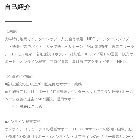
自己紹介
《経歴》
大学時に地元でインターシップ→人に会う就活→NPOでインターンシップ
→・地場産業でバイト→大卒で地元へＵターン、宿泊業界8年→復業フリーラ
ンス(レモン農家、宿泊施設（ホテル・貸別荘・キャンプ場）の運営・販売サ
ポート、オンライン秘書、ブログ運営、夏は海でアクティビティ、NFT)。
《仕事のご依頼》
■宿泊施設の立ち上げ・販売促進サポート業務
宿泊施設立ち上げサポート / 在庫管理 / インターネットでプラン販売 / ホーム
ページ改善の提案 / SNS開設、運用サポート
》》
詳細はこちら
■オンライン秘書業務
オンラインコミュニティの運営サポート / Discordサーバーの設定 / 画像、動
画作成 / SNS運用サポート / オンライン・オフラインのセミナー運営サポート