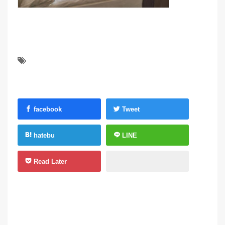
facebook
Tweet
hatebu
LINE
Read Later