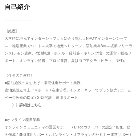
自己紹介
《経歴》
大学時に地元でインターシップ→人に会う就活→NPOでインターンシップ
→・地場産業でバイト→大卒で地元へＵターン、宿泊業界8年→復業フリーラ
ンス(レモン農家、宿泊施設（ホテル・貸別荘・キャンプ場）の運営・販売サ
ポート、オンライン秘書、ブログ運営、夏は海でアクティビティ、NFT)。
《仕事のご依頼》
■宿泊施設の立ち上げ・販売促進サポート業務
宿泊施設立ち上げサポート / 在庫管理 / インターネットでプラン販売 / ホーム
ページ改善の提案 / SNS開設、運用サポート
》》
詳細はこちら
■オンライン秘書業務
オンラインコミュニティの運営サポート / Discordサーバーの設定 / 画像、動
画作成 / SNS運用サポート / オンライン・オフラインのセミナー運営サポート