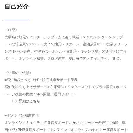
自己紹介
《経歴》
大学時に地元でインターシップ→人に会う就活→NPOでインターンシップ
→・地場産業でバイト→大卒で地元へＵターン、宿泊業界8年→復業フリーラ
ンス(レモン農家、宿泊施設（ホテル・貸別荘・キャンプ場）の運営・販売サ
ポート、オンライン秘書、ブログ運営、夏は海でアクティビティ、NFT)。
《仕事のご依頼》
■宿泊施設の立ち上げ・販売促進サポート業務
宿泊施設立ち上げサポート / 在庫管理 / インターネットでプラン販売 / ホーム
ページ改善の提案 / SNS開設、運用サポート
》》
詳細はこちら
■オンライン秘書業務
オンラインコミュニティの運営サポート / Discordサーバーの設定 / 画像、動
画作成 / SNS運用サポート / オンライン・オフラインのセミナー運営サポート