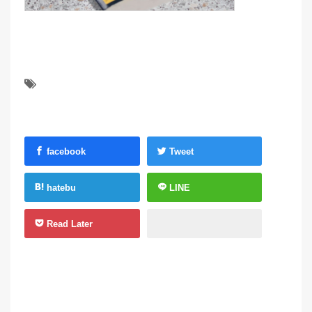
facebook
Tweet
hatebu
LINE
Read Later