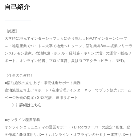
自己紹介
《経歴》
大学時に地元でインターシップ→人に会う就活→NPOでインターンシップ
→・地場産業でバイト→大卒で地元へＵターン、宿泊業界8年→復業フリーラ
ンス(レモン農家、宿泊施設（ホテル・貸別荘・キャンプ場）の運営・販売サ
ポート、オンライン秘書、ブログ運営、夏は海でアクティビティ、NFT)。
《仕事のご依頼》
■宿泊施設の立ち上げ・販売促進サポート業務
宿泊施設立ち上げサポート / 在庫管理 / インターネットでプラン販売 / ホーム
ページ改善の提案 / SNS開設、運用サポート
》》
詳細はこちら
■オンライン秘書業務
オンラインコミュニティの運営サポート / Discordサーバーの設定 / 画像、動
画作成 / SNS運用サポート / オンライン・オフラインのセミナー運営サポート