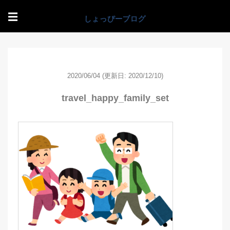
☰
2020/06/04
(更新日: 2020/12/10)
travel_happy_family_set