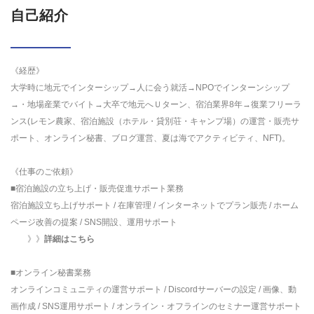
自己紹介
《経歴》
大学時に地元でインターシップ→人に会う就活→NPOでインターンシップ
→・地場産業でバイト→大卒で地元へＵターン、宿泊業界8年→復業フリーラ
ンス(レモン農家、宿泊施設（ホテル・貸別荘・キャンプ場）の運営・販売サ
ポート、オンライン秘書、ブログ運営、夏は海でアクティビティ、NFT)。
《仕事のご依頼》
■宿泊施設の立ち上げ・販売促進サポート業務
宿泊施設立ち上げサポート / 在庫管理 / インターネットでプラン販売 / ホーム
ページ改善の提案 / SNS開設、運用サポート
》》
詳細はこちら
■オンライン秘書業務
オンラインコミュニティの運営サポート / Discordサーバーの設定 / 画像、動
画作成 / SNS運用サポート / オンライン・オフラインのセミナー運営サポート