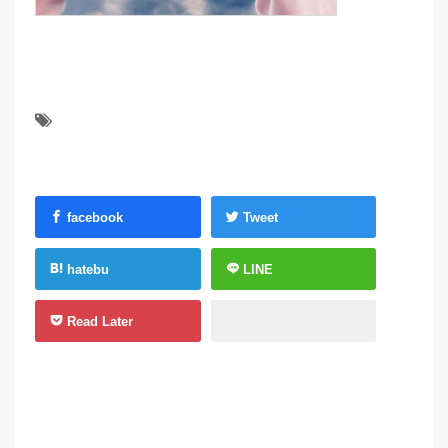
facebook
Tweet
hatebu
LINE
Read Later