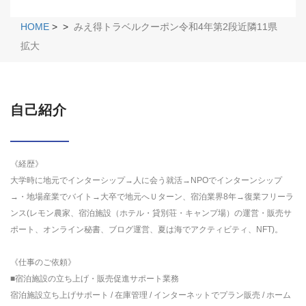
HOME
>
>
みえ得トラベルクーポン令和4年第2段近隣11県
拡大
自己紹介
《経歴》
大学時に地元でインターシップ→人に会う就活→NPOでインターンシップ
→・地場産業でバイト→大卒で地元へＵターン、宿泊業界8年→復業フリーラ
ンス(レモン農家、宿泊施設（ホテル・貸別荘・キャンプ場）の運営・販売サ
ポート、オンライン秘書、ブログ運営、夏は海でアクティビティ、NFT)。
《仕事のご依頼》
■宿泊施設の立ち上げ・販売促進サポート業務
宿泊施設立ち上げサポート / 在庫管理 / インターネットでプラン販売 / ホーム