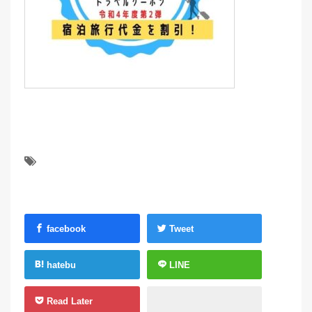
facebook
Tweet
hatebu
LINE
Read Later