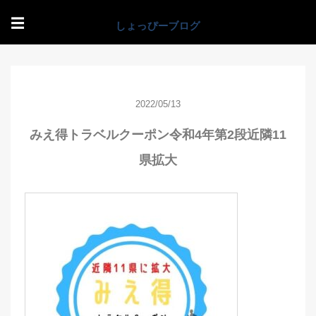
☰
2022/05/13
みえ得トラベルクーポン令和4年第2段近隣11
県拡大